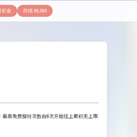
费彩金
存送 ¥8,384
数！最高免费旋转次数由8次开始往上累积无上限