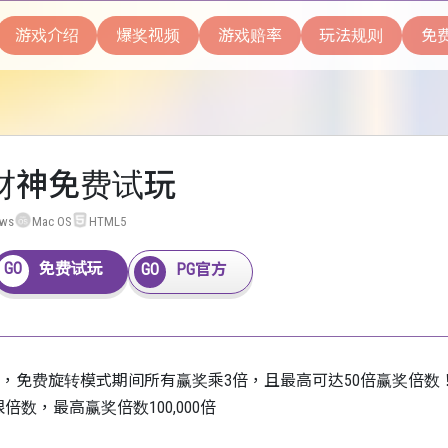
游戏介绍
爆奖视频
游戏赔率
玩法规则
免
象财神免费试玩
ows
Mac OS
HTML5
免费试玩
PG官方
戏，免费旋转模式期间所有赢奖乘3倍，且最高可达50倍赢奖倍
数，最高赢奖倍数100,000倍