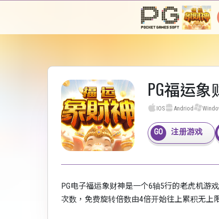
PG福运
IOS
Andriod
Wind
注册游戏
PG电子福运象财神是一个6轴5行的老虎机游
次数，免费旋转倍数由4倍开始往上累积无上限倍