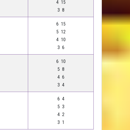
4 15
3 8
6 15
5 12
4 10
3 6
6 10
5 8
4 6
3 4
6 4
5 3
4 2
3 1