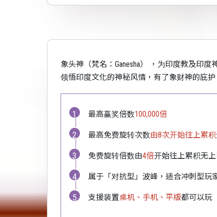
象头神（梵名：Ganesha） ，为印度教
领悟印度文化的神秘风情，有了象财神的庇护
最高赢奖倍数
100,000倍
最高免费旋转次数
由8次开始往上累积
免费旋转倍数由
4倍
开始往上累积无上
属于「对抗型」波峰，适合冲刺型玩
支援装置
桌机、手机、平版
都可以玩